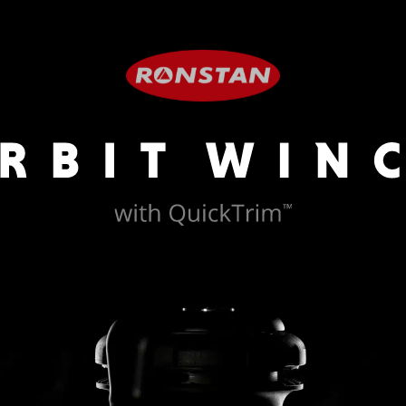
tton { padding: 10px 20px; font-size: 13px; } } }