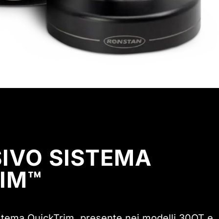
SIVO SISTEMA
IM™
istema QuickTrim, presente nei modelli 30QT e