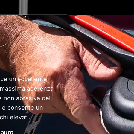
sce un’eccellente
a massima aderenza
e non abrasiva del
me e consente un
chi elevati.
mburo