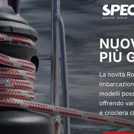
NUOV
PIÙ 
La novità Ro
imbarcazioni
modelli poss
offrendo van
e crociera c