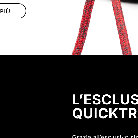
 PIÙ
L’ESCLU
QUICKTR
Grazie all’esclusivo s