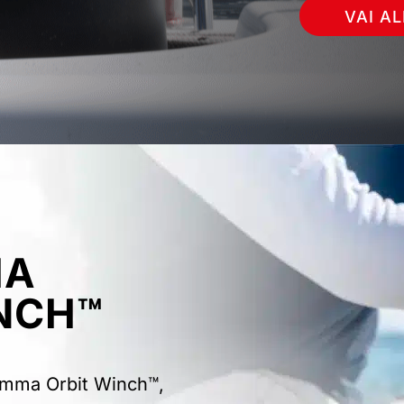
VAI A
IA
NCH™
gamma Orbit Winch™,