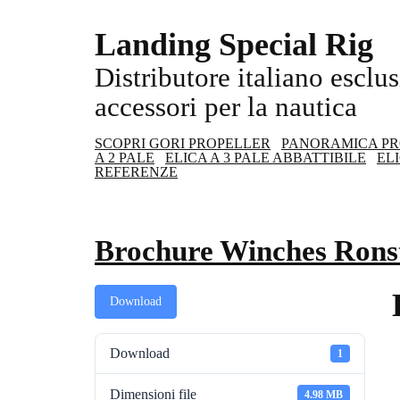
Landing Special Rig
Distributore italiano esclu
accessori per la nautica
SCOPRI GORI PROPELLER
PANORAMICA PR
A 2 PALE
ELICA A 3 PALE ABBATTIBILE
EL
REFERENZE
Brochure Winches Rons
Download
Download
1
Dimensioni file
4.98 MB